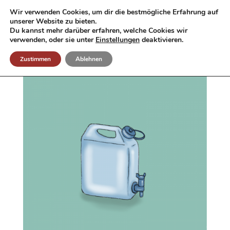
Wir verwenden Cookies, um dir die bestmögliche Erfahrung auf
unserer Website zu bieten.
Du kannst mehr darüber erfahren, welche Cookies wir
verwenden, oder sie unter
Einstellungen
deaktivieren.
Zustimmen
Ablehnen